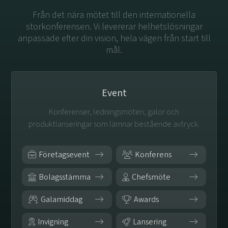
Från det nära mötet till den internationella
storkonferensen. Vi levererar helhetslösningar
anpassade efter din vision, hela vägen från start till
mål.
Event
Konferenser, ledningsmöten, galor och
produktlanseringar som lämnar bestående avtryck.
Företagsevent
Konferens
Bolagsstämma
Chefsmöte
Galamiddag
Awards
Invigning
Lansering