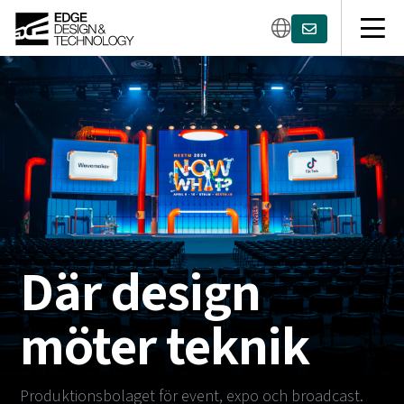
Där design
möter teknik
Produktionsbolaget för event, expo och broadcast.