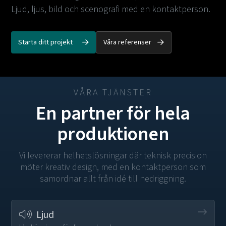
Ljud, ljus, bild och scenografi med en kontaktperson.
Starta ditt projekt
Våra referenser
VÅRA TJÄNSTER
En partner för hela
produktionen
Vi levererar helhetslösningar där teknisk precision
möter kreativ design, med en kontaktperson som
samordnar allt från idé till nedriggning.
Ljud