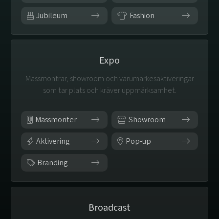
Jubileum
Fashion
Expo
Mässmontrar, showroom och varumärkesaktiveringar
som tar plats och kräver uppmärksamhet.
Mässmonter
Showroom
Aktivering
Pop-up
Branding
Broadcast