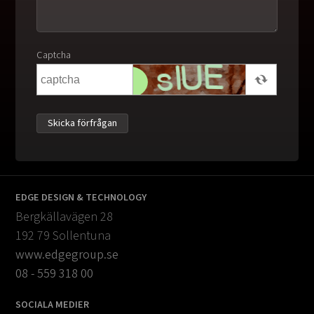
Captcha
EDGE DESIGN & TECHNOLOGY
Bergkällavägen 28
192 79 Sollentuna
www.edgegroup.se
08 - 559 318 00
SOCIALA MEDIER