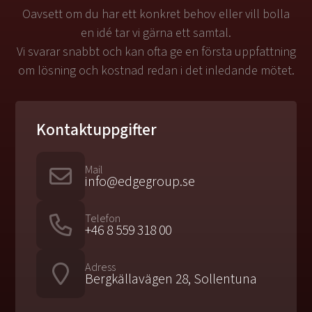
Oavsett om du har ett konkret behov eller vill bolla
en idé tar vi gärna ett samtal.
Vi svarar snabbt och kan ofta ge en första uppfattning
om lösning och kostnad redan i det inledande mötet.
Kontaktuppgifter
Mail
info@edgegroup.se
Telefon
+46 8 559 318 00
Adress
Bergkällavägen 28, Sollentuna