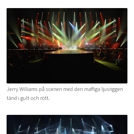
Jerry Williams på scenen med den maffiga ljusriggen
tänd i gult och rött.