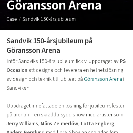
Göransson Arena
Case
Sandvik 150-årsjubileum
Sandvik 150-årsjubileum på
Göransson Arena
Inför Sandviks 150-årsjubileum fick vi uppdraget av
PS
Occasion
att designa och leverera en helhetslösning
av design och teknik till jubileet på
Göransson Arena
i
Sandviken.
Uppdraget innefattade en lösning för jubileumsfesten
på arenan – en skräddarsydd show med artister som
Jerry Williams
,
Måns Zelmerlöw
,
Lotta Engberg
,
Anders Berglund
med flera. Showen spelades fem