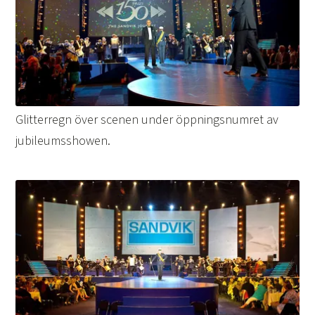
Glitterregn över scenen under öppningsnumret av
jubileumsshowen.