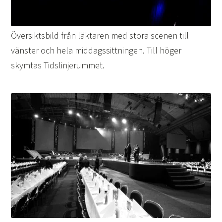
Översiktsbild från läktaren med stora scenen till
vänster och hela middagssittningen. Till höger
skymtas Tidslinjerummet.