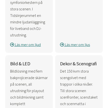
symfoniorkestern på
stora scenen. I
Tidslinjerummet en
mindre ljudanläggning
för liveband och DJ-
utrustning.
Läs mer om ljud
Läs mer om ljus
Bild & LED
Dekor & Scenografi
Bildlösning med fem
Det 150 kvm stora
bakprojicerade skärmar
scengolvet med
på scenen, all
trappor i olika nivåer.
utrustning för playout
Till stora scenen
och bildmixning samt
scenfronter, scenstaket
komplett
och scenmatta i