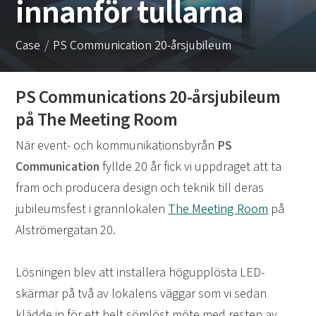
innanför tullarna
Case
PS Communication 20-årsjubileum
PS Communications 20-årsjubileum
på The Meeting Room
När event- och kommunikationsbyrån
PS
Communication
fyllde 20 år fick vi uppdraget att ta
fram och producera design och teknik till deras
jubileumsfest i grannlokalen
The Meeting Room
på
Alströmergatan 20.
Lösningen blev att installera högupplösta LED-
skärmar på två av lokalens väggar som vi sedan
klädde in för ett helt sömlöst möte med resten av