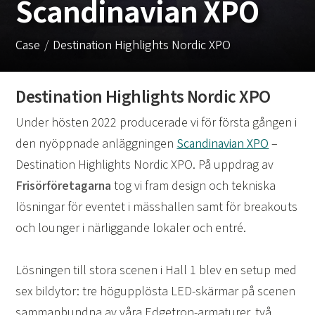
Scandinavian XPO
Case
Destination Highlights Nordic XPO
Destination Highlights Nordic XPO
Under hösten 2022 producerade vi för första gången i
den nyöppnade anläggningen
Scandinavian XPO
–
Destination Highlights Nordic XPO. På uppdrag av
Frisörföretagarna
tog vi fram design och tekniska
lösningar för eventet i mässhallen samt för breakouts
och lounger i närliggande lokaler och entré.
Lösningen till stora scenen i Hall 1 blev en setup med
sex bildytor: tre högupplösta LED-skärmar på scenen
sammanbundna av våra Edgetron-armaturer, två