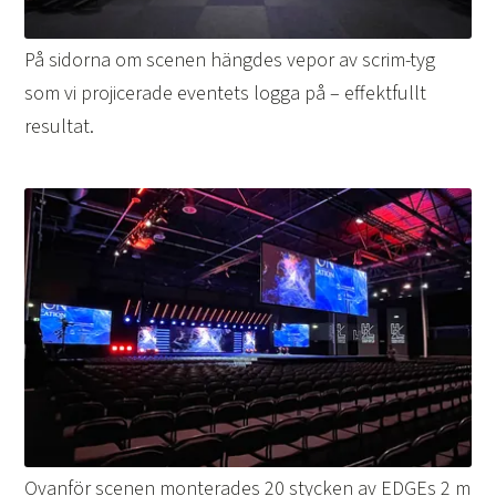
På sidorna om scenen hängdes vepor av scrim-tyg
som vi projicerade eventets logga på – effektfullt
resultat.
Ovanför scenen monterades 20 stycken av EDGEs 2 m