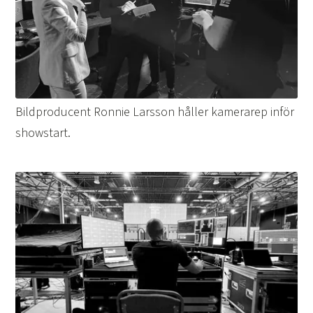
Bildproducent Ronnie Larsson håller kamerarep inför
showstart.