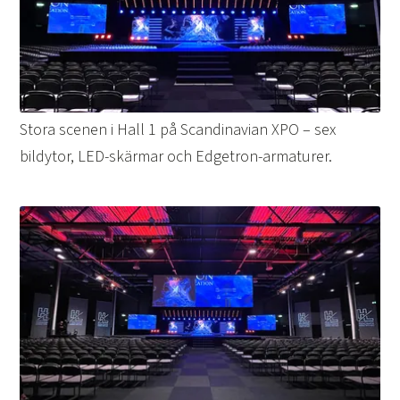
Stora scenen i Hall 1 på Scandinavian XPO – sex
bildytor, LED-skärmar och Edgetron-armaturer.