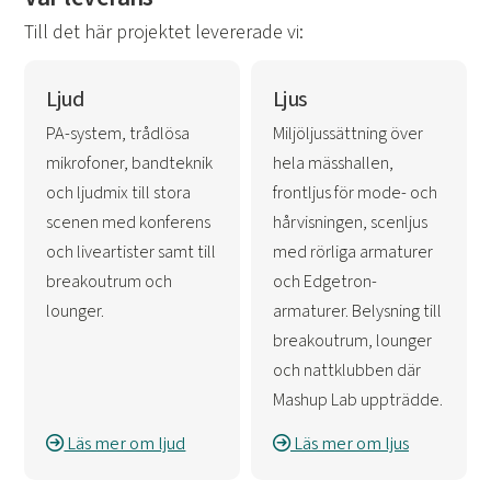
Till det här projektet levererade vi:
Ljud
Ljus
PA-system, trådlösa
Miljöljussättning över
mikrofoner, bandteknik
hela mässhallen,
och ljudmix till stora
frontljus för mode- och
scenen med konferens
hårvisningen, scenljus
och liveartister samt till
med rörliga armaturer
breakoutrum och
och Edgetron-
lounger.
armaturer. Belysning till
breakoutrum, lounger
och nattklubben där
Mashup Lab uppträdde.
Läs mer om ljud
Läs mer om ljus