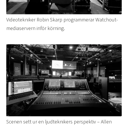
Videotekniker Robin Skarp programmerar Watchout-
mediaservern inför körning.
Scenen sett ur en ljudteknikers perspektiv – Allen