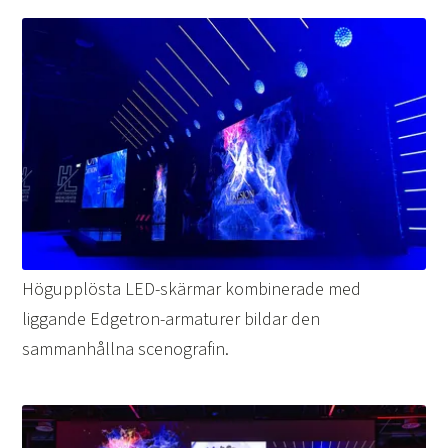
Högupplösta LED-skärmar kombinerade med
liggande Edgetron-armaturer bildar den
sammanhållna scenografin.