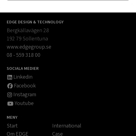
EDGE DESIGN & TECHNOLOGY
Bergkällavägen 28
192 79 Sollentuna
www.edgegroup.se
08 - 559 318 00
SOCIALA MEDIER
Linkedin
Facebook
Instagram
Youtube
MENY
Start
International
Om EDGE
Case