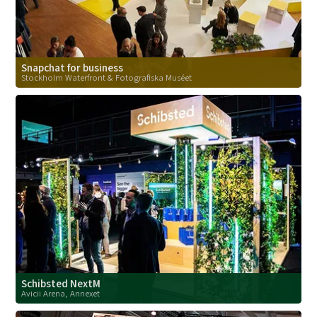
Snapchat for business
Stockholm Waterfront & Fotografiska Muséet
Schibsted NextM
Avicii Arena, Annexet