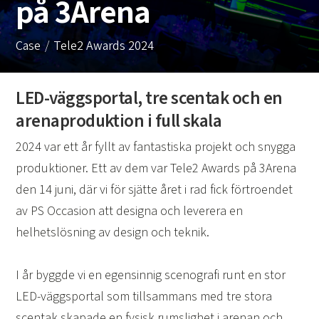
på 3Arena
Case
Tele2 Awards 2024
LED-väggsportal, tre scentak och en
arenaproduktion i full skala
2024 var ett år fyllt av fantastiska projekt och snygga
produktioner. Ett av dem var Tele2 Awards på 3Arena
den 14 juni, där vi för sjätte året i rad fick förtroendet
av PS Occasion att designa och leverera en
helhetslösning av design och teknik.
I år byggde vi en egensinnig scenografi runt en stor
LED-väggsportal som tillsammans med tre stora
scentak skapade en fysisk rumslighet i arenan och