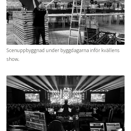
Scenuppbyggnad under byggdagarna inför kvällens
show.