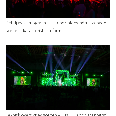
Detalj av scenografin – LED-portalens hörn skapade
scenens karakteristiska form.
Teknisk översikt av scenen – ljus, LED och scenografi