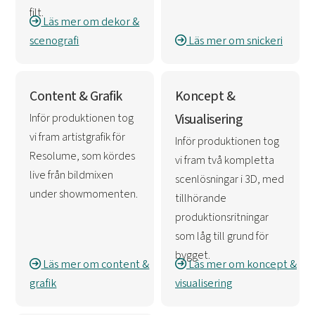
filt.
Läs mer om dekor &
scenografi
Läs mer om snickeri
Content & Grafik
Koncept &
Inför produktionen tog
Visualisering
vi fram artistgrafik för
Inför produktionen tog
Resolume, som kördes
vi fram två kompletta
live från bildmixen
scenlösningar i 3D, med
under showmomenten.
tillhörande
produktionsritningar
som låg till grund för
bygget.
Läs mer om content &
Läs mer om koncept &
grafik
visualisering