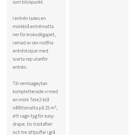
som blickpunkt.
I entrén lades en
mörkblå entrématta
ner för krokodilgapet,
ramad av sex rostfria
entréstolpar med
svarta rep utanför
entrén.
Till vernisageytan
kompletterade vi med
en mörk Tele2-blå
nålfiltsmatta på 25 m²,
ett vagn-tyg för easy-
drape, tio trästaflier
och tre sittpuffar i grå