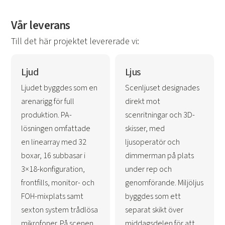
Vår leverans
Till det här projektet levererade vi:
Ljud
Ljus
Ljudet byggdes som en
Scenljuset designades
arenarigg för full
direkt mot
produktion. PA-
scenritningar och 3D-
lösningen omfattade
skisser, med
en linearray med 32
ljusoperatör och
boxar, 16 subbasar i
dimmerman på plats
3×18-konfiguration,
under rep och
frontfills, monitor- och
genomförande. Miljöljus
FOH-mixplats samt
byggdes som ett
sexton system trådlösa
separat skikt över
mikrofoner. På scenen
middagsdelen för att