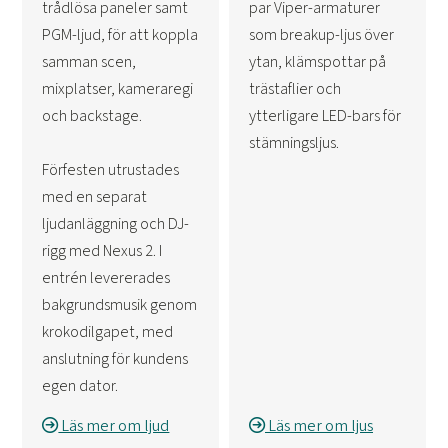
trådlösa paneler samt
par Viper-armaturer
PGM-ljud, för att koppla
som breakup-ljus över
samman scen,
ytan, klämspottar på
mixplatser, kameraregi
trästaflier och
och backstage.
ytterligare LED-bars för
stämningsljus.
Förfesten utrustades
med en separat
ljudanläggning och DJ-
rigg med Nexus 2. I
entrén levererades
bakgrundsmusik genom
krokodilgapet, med
anslutning för kundens
egen dator.
Läs mer om ljud
Läs mer om ljus