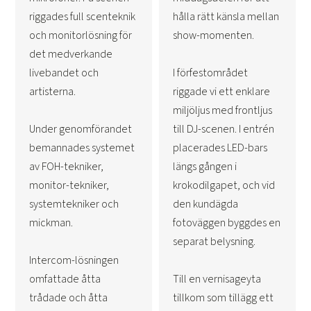
riggades full scenteknik
hålla rätt känsla mellan
och monitorlösning för
show-momenten.
det medverkande
livebandet och
I förfestområdet
artisterna.
riggade vi ett enklare
miljöljus med frontljus
Under genomförandet
till DJ-scenen. I entrén
bemannades systemet
placerades LED-bars
av FOH-tekniker,
längs gången i
monitor-tekniker,
krokodilgapet, och vid
systemtekniker och
den kundägda
mickman.
fotoväggen byggdes en
separat belysning.
Intercom-lösningen
omfattade åtta
Till en vernisageyta
trådade och åtta
tillkom som tillägg ett