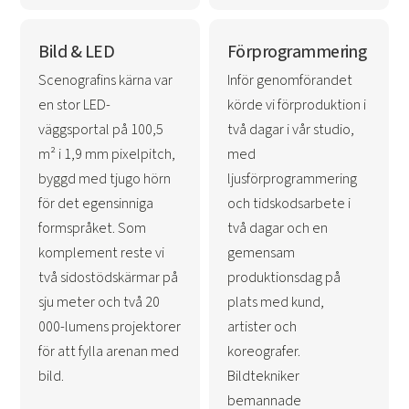
Bild & LED
Förprogrammering
Scenografins kärna var
Inför genomförandet
en stor LED-
körde vi förproduktion i
väggsportal på 100,5
två dagar i vår studio,
m² i 1,9 mm pixelpitch,
med
byggd med tjugo hörn
ljusförprogrammering
för det egensinniga
och tidskodsarbete i
formspråket. Som
två dagar och en
komplement reste vi
gemensam
två sidostödskärmar på
produktionsdag på
sju meter och två 20
plats med kund,
000-lumens projektorer
artister och
för att fylla arenan med
koreografer.
bild.
Bildtekniker
bemannade