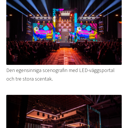
Den egensinniga scenografin med LED-väggsportal
och tre stora scentak.