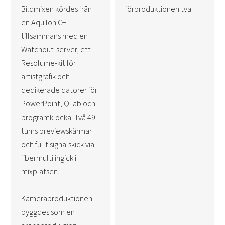
Bildmixen kördes från
förproduktionen två
en Aquilon C+
tillsammans med en
Watchout-server, ett
Resolume-kit för
artistgrafik och
dedikerade datorer för
PowerPoint, QLab och
programklocka. Två 49-
tums previewskärmar
och fullt signalskick via
fibermulti ingick i
mixplatsen.
Kameraproduktionen
byggdes som en