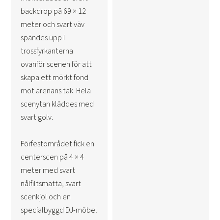
backdrop på 69 × 12
meter och svart väv
spändes upp i
trossfyrkanterna
ovanför scenen för att
skapa ett mörkt fond
mot arenans tak. Hela
scenytan kläddes med
svart golv.
Förfestområdet fick en
centerscen på 4 × 4
meter med svart
nålfiltsmatta, svart
scenkjol och en
specialbyggd DJ-möbel