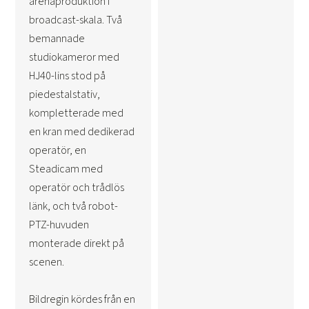
arenaproduktion i
broadcast-skala. Två
bemannade
studiokameror med
HJ40-lins stod på
piedestalstativ,
kompletterade med
en kran med dedikerad
operatör, en
Steadicam med
operatör och trådlös
länk, och två robot-
PTZ-huvuden
monterade direkt på
scenen.
Bildregin kördes från en