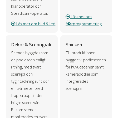
kranoperatör och
Steadicam-operatör.
Läs mer om
Läs mer om bild & led
f�rprogrammering
Dekor & Scenografi
Snickeri
Scenen byggdes som
Till produktionen
en podiescen enligt
byggde vi podiescenen
ritning, med svart
för huvudscenen samt
scenkjol och
kamerapodier som
tygintäckning runt och
integrerades i
en två meter bred
scenografin.
trappa upp till den
högre scennivån.
Bakom scenen
monterades en svart