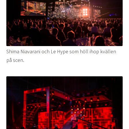
Shima Niavarani och Le Hype som höll ihop kvällen
på scen.